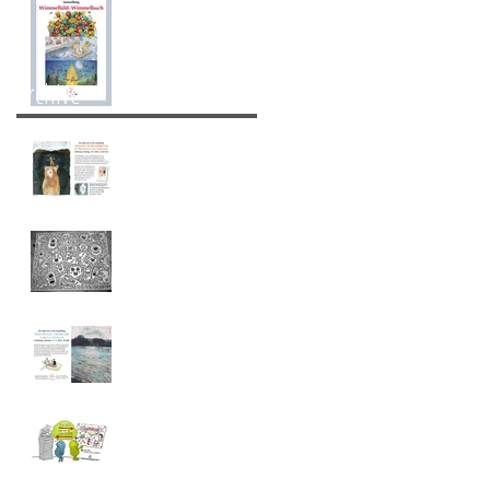
Ausstellung
Wimmelbild-
Wimmelbuch
Archive
Ausstellung Linda
Wolfsgruber
Neu im Sortiment:
EDOFSKIES
Ausstellung
Lisbeth Zwerger
und Reinhold
Zwerger
Graphic Recording:
Die 5 wichtigsten
Vorteile von