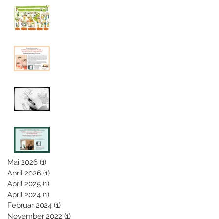
Illustrationen als
Vorteile und
Teil des visuellen
Nutzen von
Protokolls
Graphic Recording
anhand dieser
Helga Bansch
Visualisierung
Ausstellung
Musikvideo
"Weihnochtn"
Unsere neue
Ausstellung
Mai 2026
(1)
1 Beitrag
April 2026
(1)
1 Beitrag
April 2025
(1)
1 Beitrag
Search By Tags
April 2024
(1)
1 Beitrag
Februar 2024
(1)
1 Beitrag
November 2022
(1)
1 Beitrag