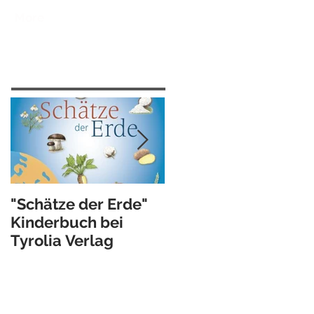
More
Featured Posts
"Schätze der Erde"
Illustrations-Video …
Kinderbuch bei
work in progress
Tyrolia Verlag