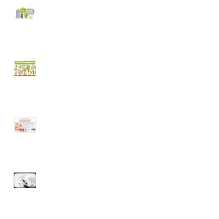
Graphic Recording: Die 5
wichtigsten Vorteile von
Illustrationen als Teil des
visuellen Protokolls
Vorteile und Nutzen von
Graphic Recording anhand
dieser Visualisierung
Helga Bansch Ausstellung
Musikvideo "Weihnochtn"