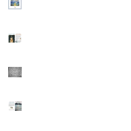
Ausstellung Linda
Wolfsgruber
Neu im Sortiment:
EDOFSKIES
Ausstellung Lisbeth
Zwerger und Reinhold
Zwerger