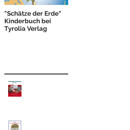
"Schätze der Erde"
Illustrations-Video …
Kinderbuch bei
work in progress
Tyrolia Verlag
Recent Posts
TOTALLY DARE Online
Shop eröffnet!
Ausstellung Wimmelbild-
Wimmelbuch