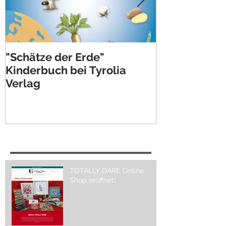
"Schätze der Erde"
Illustrations
Kinderbuch bei Tyrolia
progress
Verlag
Recent Posts
TOTALLY DARE Online
Shop eröffnet!