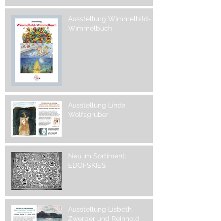
Ausstellung Wimmelbild-
Wimmelbuch
Ausstellung Linda
Wolfsgruber
Neu im Sortiment:
EDOFSKIES
Ausstellung Lisbeth
Zwerger und Reinhold