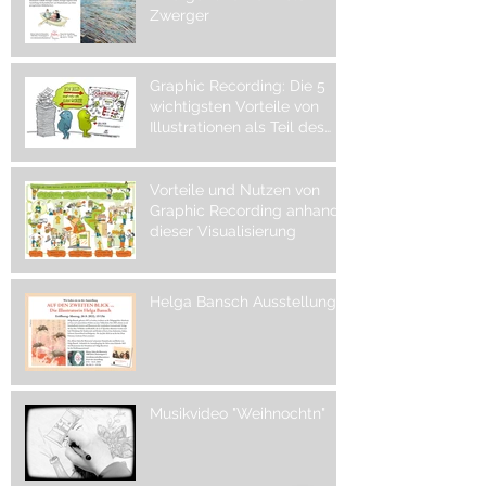
Zwerger
Graphic Recording: Die 5
wichtigsten Vorteile von
Illustrationen als Teil des
visuellen Protokolls
Vorteile und Nutzen von
Graphic Recording anhand
dieser Visualisierung
Helga Bansch Ausstellung
Musikvideo "Weihnochtn"