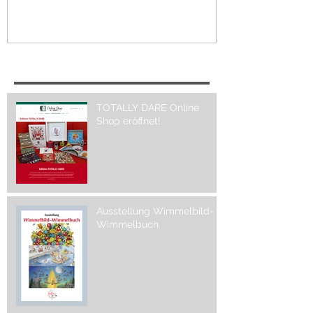
Recent Posts
TOTALLY DARE Online
Shop eröffnet!
Ausstellung Wimmelbild-
Wimmelbuch