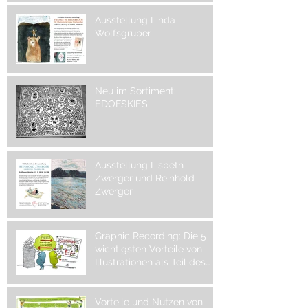
Ausstellung Linda
Wolfsgruber
Neu im Sortiment:
EDOFSKIES
Ausstellung Lisbeth
Zwerger und Reinhold
Zwerger
Graphic Recording: Die 5
wichtigsten Vorteile von
Illustrationen als Teil des
visuellen Protokolls
Vorteile und Nutzen von