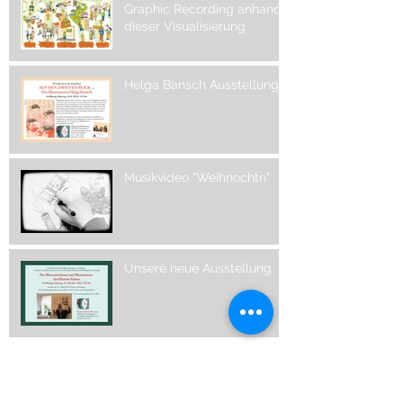
Graphic Recording anhand
dieser Visualisierung
Helga Bansch Ausstellung
Musikvideo "Weihnochtn"
Unsere neue Ausstellung
Archive