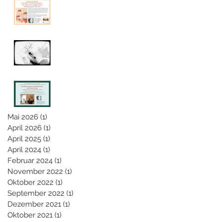
Helga Bansch
Visualisierung
Ausstellung
Musikvideo
"Weihnochtn"
Unsere neue
Ausstellung
Mai 2026
(1)
1 Beitrag
April 2026
(1)
1 Beitrag
April 2025
(1)
1 Beitrag
Search By Tags
April 2024
(1)
1 Beitrag
Februar 2024
(1)
1 Beitrag
November 2022
(1)
1 Beitrag
Oktober 2022
(1)
1 Beitrag
September 2022
(1)
1 Beitrag
Dezember 2021
(1)
1 Beitrag
Oktober 2021
(1)
1 Beitrag