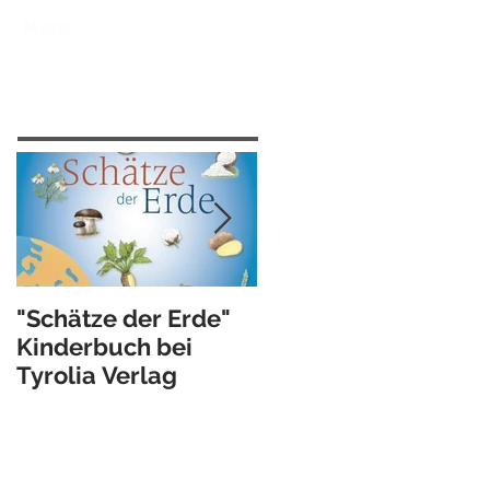
More
Featured Posts
"Schätze der Erde"
Illustrations-Video …
Kinderbuch bei
work in progress
Tyrolia Verlag