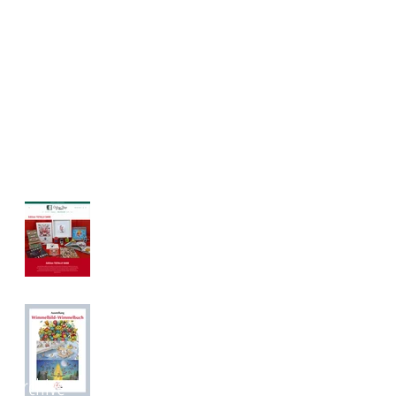
TOTALLY DARE
Online Shop
eröffnet!
Ausstellung
Wimmelbild-
Wimmelbuch
Archive